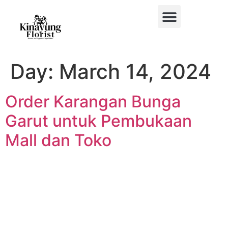
BUKET BUNGA
BUNGA MEJA
BUNGA PAPAN
BUNGA STANDING
BUNGA HIAS MOBIL
Day:
March 14, 2024
Order Karangan Bunga
Garut untuk Pembukaan
Mall dan Toko