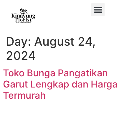
BUKET BUNGA
BUNGA MEJA
BUNGA PAPAN
BUNGA STANDING
BUNGA HIAS MOBIL
Day:
August 24,
2024
Toko Bunga Pangatikan
Garut Lengkap dan Harga
Termurah