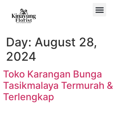
BUKET BUNGA
BUNGA MEJA
BUNGA PAPAN
BUNGA STANDING
BUNGA HIAS MOBIL
Day:
August 28,
2024
Toko Karangan Bunga
Tasikmalaya Termurah &
Terlengkap