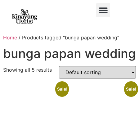
BUKET BUNGA
BUNGA MEJA
BUNGA PAPAN
BUNGA STANDING
BUNGA HIAS MOBIL
Home
/ Products tagged “bunga papan wedding”
bunga papan wedding
Showing all 5 results
Sale!
Sale!