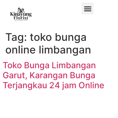
BUKET BUNGA
BUNGA MEJA
BUNGA PAPAN
BUNGA STANDING
BUNGA HIAS MOBIL
Tag:
toko bunga
online limbangan
Toko Bunga Limbangan
Garut, Karangan Bunga
Terjangkau 24 jam Online