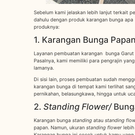
Sebelum kami jelaskan lebih lanjut terkait 
dahulu dengan produk karangan bunga apa sa
produknya:
1. Karangan Bunga Papan
Layanan pembuatan karangan bunga Garut di
Pasalnya, kami memiliki para pengrajin yan
lamanya.
Di sisi lain, proses pembuatan sudah mengg
karangan bunga di tempat kami terlihat san
pernikahan, belasungkawa, hingga untuk u
2.
Standing Flower/
Bung
Karangan bunga
standing
atau
standing flo
papan. Namun, ukuran
standing flower
lebi
Karangan bunga ini cocok untuk kamu yang