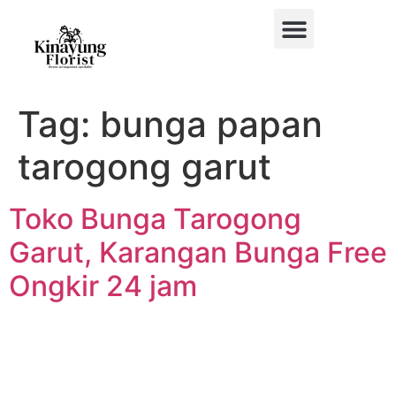
BUKET BUNGA
BUNGA MEJA
BUNGA PAPAN
BUNGA STANDING
BUNGA HIAS MOBIL
Tag:
bunga papan
tarogong garut
Toko Bunga Tarogong
Garut, Karangan Bunga Free
Ongkir 24 jam