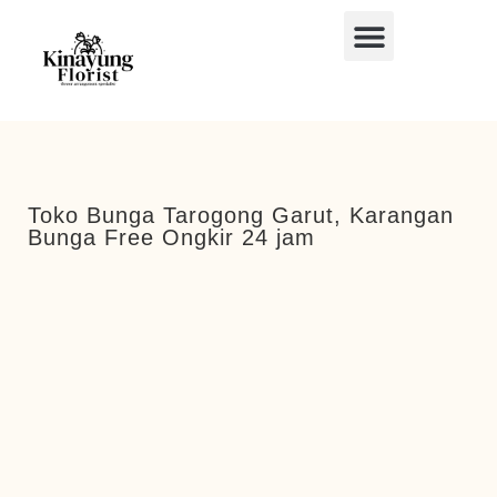
BUKET BUNGA
BUNGA MEJA
BUNGA PAPAN
BUNGA STANDING
BUNGA HIAS MOBIL
Toko Bunga Tarogong Garut, Karangan
Bunga Free Ongkir 24 jam