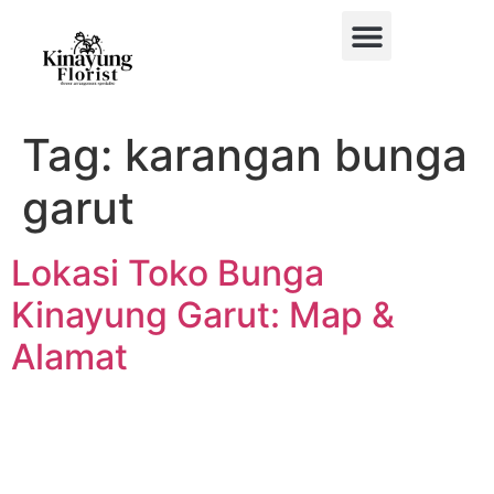
BUKET BUNGA
BUNGA MEJA
BUNGA PAPAN
BUNGA STANDING
BUNGA HIAS MOBIL
Tag:
karangan bunga
garut
Lokasi Toko Bunga
Kinayung Garut: Map &
Alamat